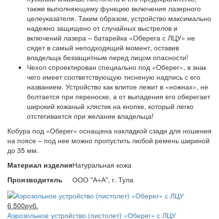
также выполняющему функцию включения лазерного
целеуказателя. Таким образом, устройство максимально
надежно защищено от случайных выстрелов и
включений лазера – батарейка «Оберега с ЛЦУ» не
сядет в самый неподходящий момент, оставив
владельца беззащитным перед лицом опасности!
Чехол спроектирован специально под «Оберег», в знак
чего имеет соответствующую тисненую надпись с его
названием. Устройство как влитое лежит в «ножнах», не
болтается при переноске, а от выпадения его оберегает
широкий кожаный хлястик на кнопке, который легко
отстегивается при желании владельца!
Кобура под «Оберег» оснащена накладкой сзади для ношения
на поясе – под нее можно пропустить любой ремень шириной
до 35 мм.
Материал изделия
Натуральная кожа
Производитель
ООО "А+А", г. Тула
6 500руб.
Аэрозольное устройство (пистолет) «Оберег» с ЛЦУ