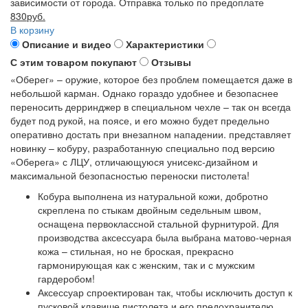
зависимости от города. Отправка только по предоплате
830руб.
В корзину
Описание и видео
Характеристики
С этим товаром покупают
Отзывы
«Оберег» – оружие, которое без проблем помещается даже в
небольшой карман. Однако гораздо удобнее и безопаснее
переносить дерринджер в специальном чехле – так он всегда
будет под рукой, на поясе, и его можно будет предельно
оперативно достать при внезапном нападении. представляет
новинку – кобуру, разработанную специально под версию
«Оберега» с ЛЦУ, отличающуюся унисекс-дизайном и
максимальной безопасностью переноски пистолета!
Кобура выполнена из натуральной кожи, добротно
скреплена по стыкам двойным седельным швом,
оснащена первоклассной стальной фурнитурой. Для
производства аксессуара была выбрана матово-черная
кожа – стильная, но не броская, прекрасно
гармонирующая как с женским, так и с мужским
гардеробом!
Аксессуар спроектирован так, чтобы исключить доступ к
пусковой клавише пистолета и его предохранителю,